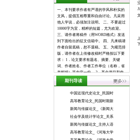
一、本刊要求作者有严谨的学风和朴实的
文风，提倡互相尊重和自由讨论。凡采用
他人学说，必须加注说明。 二、不要超过
10000字为宜，精粹的短篇，尤为欢迎。
三、请作者将稿件（用WORD格式）发送
到下面给出的征文信箱中。 四、凡来稿请
作者自留底稿，恕不退稿。 五、为规范排
版，请作者在上传修改稿时严格按以下要
求： 1．论文要求有题名、摘要、关键
词、作者姓名、作者工作单位（名称，省
市邮编）等内容一份。 2．基金项目和作
者简介按下列格式： 基金项目：项目名称
期刊导读
（编号） 作者简介：姓名（出生年－），
性别，民族（汉族可省略），籍贯，职
中国近现代史论文_民国时
称，学位，研究方向。 3．文章一般有引
高等教育论文_民国时期新
言部分和正文部分，正文部分用阿拉伯数
新闻与传媒论文_《新闻大
字分级编号法，一般用两级。插图下方应
注明图序和图名。表格应采用三线表，表
社会学及统计学论文_关系
格上方应注明表序和表名。 4．参考文献
新闻与传媒论文_主持人语
列出的一般应限于作者直接阅读过的、最
高等教育论文_《河海大学
主要的、发表在正式出版物上的文献。其