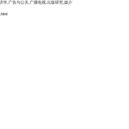
济学,广告与公关,广播电视,出版研究,媒介
.html