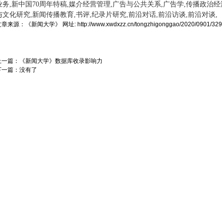
业务,新中国70周年特稿,媒介经营管理,广告与公共关系,广告学,传播政治经
与文化研究,新闻传播教育,书评,纪录片研究,前沿对话,前沿访谈,前沿对谈,
文章来源：
《新闻大学》
网址:
http://www.xwdxzz.cn/tongzhigonggao/2020/0901/329
上一篇：
《新闻大学》数据库收录影响力
下一篇：没有了